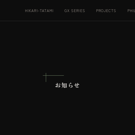
HIKARI-TATAMI
GX SERIES
PROJECTS
PHI
お
知
ら
せ